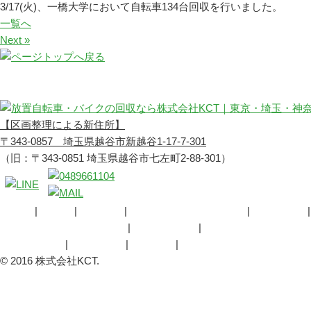
3/17(火)、一橋大学において自転車134台回収を行いました。
一覧へ
Next »
【区画整理による新住所】
〒343-0857 埼玉県越谷市新越谷1-17-7-301
（旧：〒343-0851 埼玉県越谷市七左町2-88-301）
HOME
ご挨拶
会社概要
放置自転車・バイク回収
産業廃棄物
自転車・バイク回収の流れ
回収対応地域
告知用紙ダウンロード
事例のご紹介
お問合わせ
お知らせ
バイクスタッフ通信
© 2016 株式会社KCT.