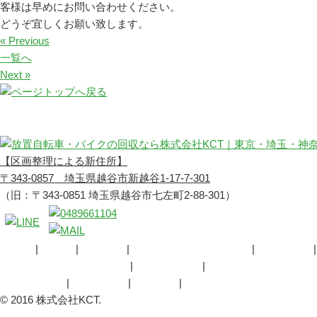
客様は早めにお問い合わせください。
どうぞ宜しくお願い致します。
« Previous
一覧へ
Next »
【区画整理による新住所】
〒343-0857 埼玉県越谷市新越谷1-17-7-301
（旧：〒343-0851 埼玉県越谷市七左町2-88-301）
HOME
ご挨拶
会社概要
放置自転車・バイク回収
産業廃棄物
自転車・バイク回収の流れ
回収対応地域
告知用紙ダウンロード
事例のご紹介
お問合わせ
お知らせ
バイクスタッフ通信
© 2016 株式会社KCT.